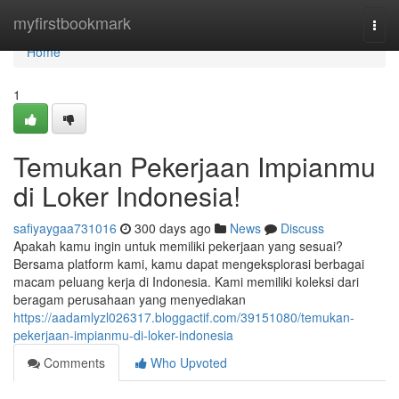
Home
myfirstbookmark
Togg
navi
Home
1
Temukan Pekerjaan Impianmu
di Loker Indonesia!
safiyaygaa731016
300 days ago
News
Discuss
Apakah kamu ingin untuk memiliki pekerjaan yang sesuai?
Bersama platform kami, kamu dapat mengeksplorasi berbagai
macam peluang kerja di Indonesia. Kami memiliki koleksi dari
beragam perusahaan yang menyediakan
https://aadamlyzl026317.bloggactif.com/39151080/temukan-
pekerjaan-impianmu-di-loker-indonesia
Comments
Who Upvoted