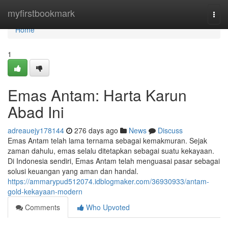
Home
myfirstbookmark
Togg
navi
Home
1
Emas Antam: Harta Karun
Abad Ini
adreauejy178144
276 days ago
News
Discuss
Emas Antam telah lama ternama sebagai kemakmuran. Sejak
zaman dahulu, emas selalu ditetapkan sebagai suatu kekayaan.
Di Indonesia sendiri, Emas Antam telah menguasai pasar sebagai
solusi keuangan yang aman dan handal.
https://ammarypud512074.idblogmaker.com/36930933/antam-
gold-kekayaan-modern
Comments
Who Upvoted