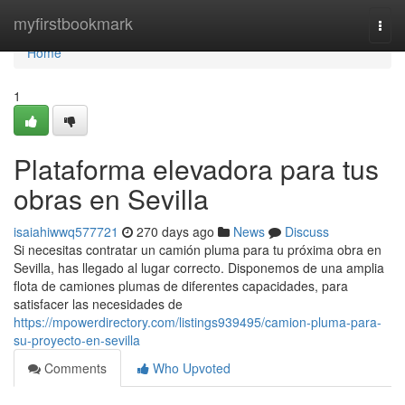
Home
myfirstbookmark
Togg
navi
Home
1
Plataforma elevadora para tus
obras en Sevilla
isaiahiwwq577721
270 days ago
News
Discuss
Si necesitas contratar un camión pluma para tu próxima obra en
Sevilla, has llegado al lugar correcto. Disponemos de una amplia
flota de camiones plumas de diferentes capacidades, para
satisfacer las necesidades de
https://mpowerdirectory.com/listings939495/camion-pluma-para-
su-proyecto-en-sevilla
Comments
Who Upvoted