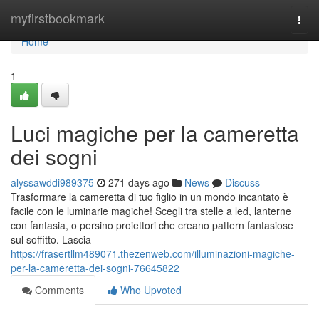
Home
myfirstbookmark
Togg
navi
Home
1
Luci magiche per la cameretta
dei sogni
alyssawddi989375
271 days ago
News
Discuss
Trasformare la cameretta di tuo figlio in un mondo incantato è
facile con le luminarie magiche! Scegli tra stelle a led, lanterne
con fantasia, o persino proiettori che creano pattern fantasiose
sul soffitto. Lascia
https://frasertllm489071.thezenweb.com/illuminazioni-magiche-
per-la-cameretta-dei-sogni-76645822
Comments
Who Upvoted