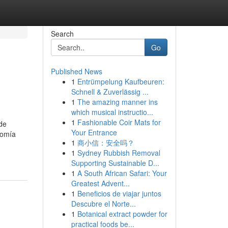
Search
Go
Published News
1
Entrümpelung Kaufbeuren:
Schnell & Zuverlässig ...
1
The amazing manner ins
which musical instructio...
1
Fashionable Coir Mats for
de
Your Entrance
nomía
1
商小信：安全吗？
1
Sydney Rubbish Removal
Supporting Sustainable D...
1
A South African Safari: Your
Greatest Advent...
1
Beneficios de viajar juntos
Descubre el Norte...
1
Botanical extract powder for
practical foods be...