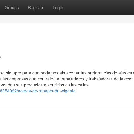
Groups
Register
Login
p
arse siempre para que podamos almacenar tus preferencias de ajustes 
ra las empresas que contraten a trabajadores y trabajadoras de la eco
venden sus productos o servicios en las calles
/38354922/acerca-de-renaper-dni-vigente