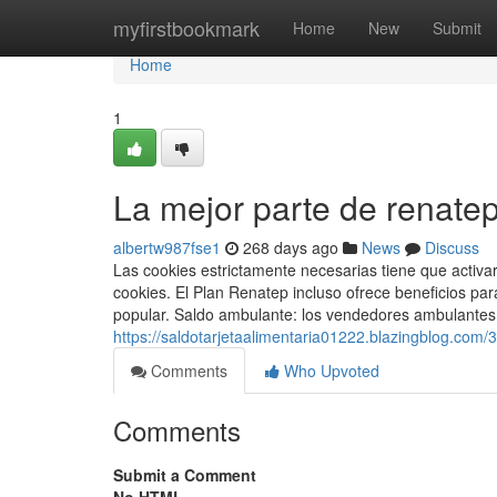
Home
myfirstbookmark
Home
New
Submit
Home
1
La mejor parte de renate
albertw987fse1
268 days ago
News
Discuss
Las cookies estrictamente necesarias tiene que activ
cookies. El Plan Renatep incluso ofrece beneficios pa
popular. Saldo ambulante: los vendedores ambulantes 
https://saldotarjetaalimentaria01222.blazingblog.com
Comments
Who Upvoted
Comments
Submit a Comment