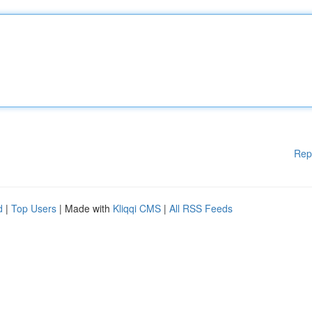
Rep
d
|
Top Users
| Made with
Kliqqi CMS
|
All RSS Feeds