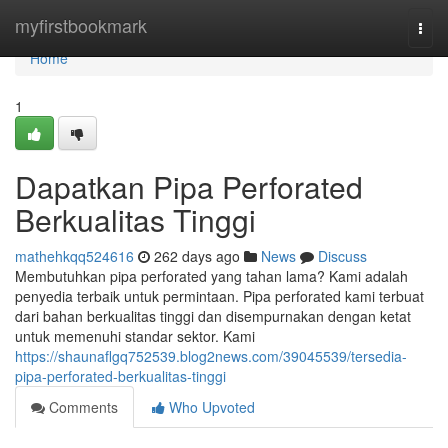
Home
myfirstbookmark
Togg
navi
Home
1
Dapatkan Pipa Perforated
Berkualitas Tinggi
mathehkqq524616
262 days ago
News
Discuss
Membutuhkan pipa perforated yang tahan lama? Kami adalah
penyedia terbaik untuk permintaan. Pipa perforated kami terbuat
dari bahan berkualitas tinggi dan disempurnakan dengan ketat
untuk memenuhi standar sektor. Kami
https://shaunaflgq752539.blog2news.com/39045539/tersedia-
pipa-perforated-berkualitas-tinggi
Comments
Who Upvoted