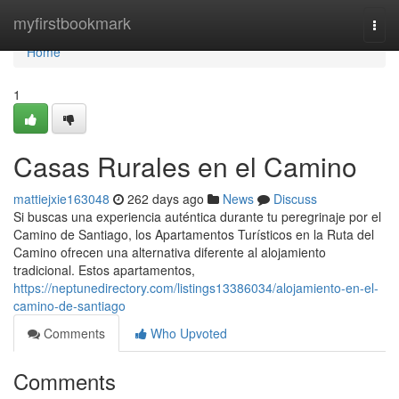
Home
myfirstbookmark
Togg
navi
Home
1
Casas Rurales en el Camino
mattiejxie163048
262 days ago
News
Discuss
Si buscas una experiencia auténtica durante tu peregrinaje por el
Camino de Santiago, los Apartamentos Turísticos en la Ruta del
Camino ofrecen una alternativa diferente al alojamiento
tradicional. Estos apartamentos,
https://neptunedirectory.com/listings13386034/alojamiento-en-el-
camino-de-santiago
Comments
Who Upvoted
Comments