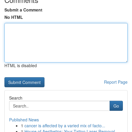
Submit a Comment
No HTML
HTML is disabled
Report Page
Search
Go
Published News
1
cancer is affected by a varied mix of facto...
1
House of Aesthetics: Your Tattoo Laser Removal...