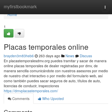
Home
myfirstbookmark
Togg
navi
Home
1
Placas temporales online
brayden3m83heb6
263 days ago
News
Discuss
En placastemporalesdmv.org puedes tramitar y sacar de manera
online placas temporales de dealer registradas por dmv, de
manera sencilla comunicándote con nuestros asesores por medio
de nuestro chat interactivo o por medio del formulario web, así
como también puedes sacar seguros de auto, títulos de auto,
licencias de conducir, inspecciones
https://dmvplacastemporales.com/
Comments
Who Upvoted
Comments