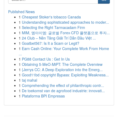
Published News
1
Cheapest Stoker's tobacco Canada
1
Understanding sophisticated approaches to moder...
1
Selecting the Right Tarmacadam Firm
1
MIM, 엠아이엠: 글로벌 Forex·CFD 플랫폼으로 투자...
1
24 Club – Nền Tảng Giải Trí Dẫn Đầu Việt ...
1
Goatbet567: Is It a Scam or Legit?
1
Earn Cash Online: Your Complete Work From Home
...
1
PG88 Contact Us : Get In Us
1
Obtaining 5-MeO-MiPT: The Complete Overview
1
{Jerrys CC: A Deep Exploration into the Emerg...
1
Good11bd copyright Bypass: Exploiting Weakness...
1
taj mahal
1
Comprehending the effect of philanthropic contr...
1
De toekomst van de agrofood industrie: innovati...
1
Plataforma BPI Empresas