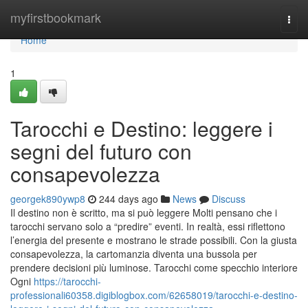
Home
myfirstbookmark
Togg
navi
Home
1
Tarocchi e Destino: leggere i
segni del futuro con
consapevolezza
georgek890ywp8
244 days ago
News
Discuss
Il destino non è scritto, ma si può leggere Molti pensano che i
tarocchi servano solo a “predire” eventi. In realtà, essi riflettono
l’energia del presente e mostrano le strade possibili. Con la giusta
consapevolezza, la cartomanzia diventa una bussola per
prendere decisioni più luminose. Tarocchi come specchio interiore
Ogni
https://tarocchi-
professionali60358.digiblogbox.com/62658019/tarocchi-e-destino-