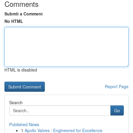
Comments
Submit a Comment
No HTML
HTML is disabled
Report Page
Search
Go
Published News
1
Apollo Valves : Engineered for Excellence