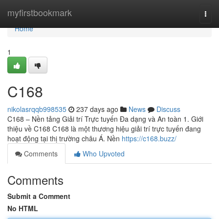
Home
myfirstbookmark
Togg
navi
Home
1
C168
nikolasrqqb998535
237 days ago
News
Discuss
C168 – Nền tảng Giải trí Trực tuyến Đa dạng và An toàn 1. Giới
thiệu về C168 C168 là một thương hiệu giải trí trực tuyến đang
hoạt động tại thị trường châu Á. Nền
https://c168.buzz/
Comments
Who Upvoted
Comments
Submit a Comment
No HTML