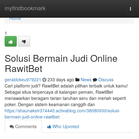
Home
myfirstbookmark
Togg
navi
Home
1
Solusi Bermain Judi Online
RawitBet
geraldckeu979221
233 days ago
News
Discuss
Cari platform judi? RawitBet adalah pilihan terbaik untuk kamu!
Sebagai situs terpercaya di kalangan pemain, RawitBet
menawarkan beragam tarian taruhan seru dan meriah seperti
poker. Dengan sistem keamanan canggih dan
https://shaunakeir374440.activablog.com/38080930/solusi-
bermain-judi-online-rawitbet
Comments
Who Upvoted