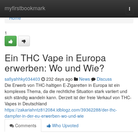
Home
myfirstbookmark
Togg
navi
Home
1
Ein THC Vape in Europa
erwerben: Wo und Wie?
safiyahhky034403
232 days ago
News
Discuss
Die Erwerb von THC-haltigen E-Zigaretten in Europa ist ein
komplexes Thema, da die rechtliche Situation stark variiert und
sich ständig wandeln kann. Derzeit ist der freie Verkauf von THC-
Vapes in Deutschland
https://zakariahntz812084.idblogz.com/39362288/der-thc-
dampfer-in-der-eu-erwerben-wo-und-wie
Comments
Who Upvoted