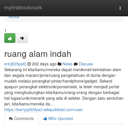
Home
myfirstbookmark
Togg
navi
Home
1
ruang alam indah
ericj925pst0
202 days ago
News
Discuss
Sekarang ini kita/kamu/mereka dapat menikmati keindahan alam
dan segala macam/jenis/ruang pengetahuan di dunia dengan
mudah melalui perangkat pintar/handphone/gadget. Sekecil
apapun perangkat elektronik/ponsel/alat, ia telah menjadi portal
yang menghubungkan kita/kamu/orang-orang dengan berbagai
hal lugas/unik/menarik yang ada di sekitar. Dengan satu sentuhan
jari, kita/kamu/mereka da...
https://barryq393lya3.wikipublicist.com/user
Comments
Who Upvoted