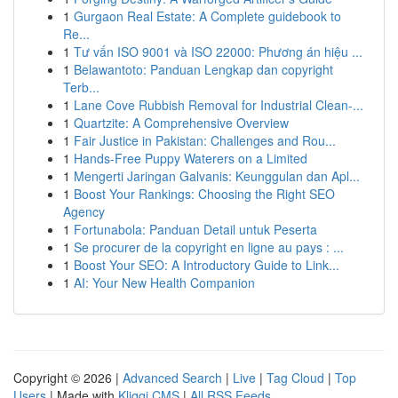
1
Gurgaon Real Estate: A Complete guidebook to
Re...
1
Tư vấn ISO 9001 và ISO 22000: Phương án hiệu ...
1
Belawantoto: Panduan Lengkap dan copyright
Terb...
1
Lane Cove Rubbish Removal for Industrial Clean-...
1
Quartzite: A Comprehensive Overview
1
Fair Justice in Pakistan: Challenges and Rou...
1
Hands-Free Puppy Waterers on a Limited
1
Mengerti Jaringan Galvanis: Keunggulan dan Apl...
1
Boost Your Rankings: Choosing the Right SEO
Agency
1
Fortunabola: Panduan Detail untuk Peserta
1
Se procurer de la copyright en ligne au pays : ...
1
Boost Your SEO: A Introductory Guide to Link...
1
AI: Your New Health Companion
Copyright © 2026 |
Advanced Search
|
Live
|
Tag Cloud
|
Top
Users
| Made with
Kliqqi CMS
|
All RSS Feeds