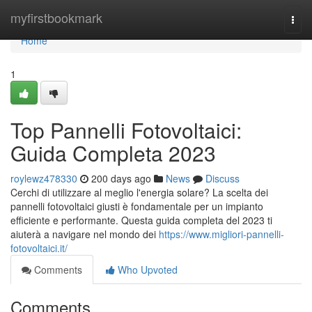
Home
myfirstbookmark
Togg
navi
Home
1
Top Pannelli Fotovoltaici:
Guida Completa 2023
roylewz478330
200 days ago
News
Discuss
Cerchi di utilizzare al meglio l'energia solare? La scelta dei
pannelli fotovoltaici giusti è fondamentale per un impianto
efficiente e performante. Questa guida completa del 2023 ti
aiuterà a navigare nel mondo dei
https://www.migliori-pannelli-
fotovoltaici.it/
Comments
Who Upvoted
Comments