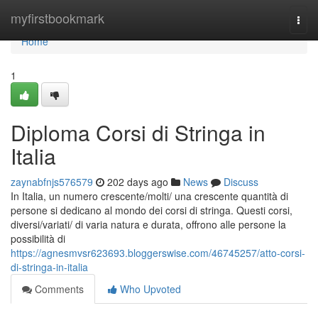
Home
myfirstbookmark
Togg
navi
Home
1
Diploma Corsi di Stringa in
Italia
zaynabfnjs576579
202 days ago
News
Discuss
In Italia, un numero crescente/molti/ una crescente quantità di
persone si dedicano al mondo dei corsi di stringa. Questi corsi,
diversi/variati/ di varia natura e durata, offrono alle persone la
possibilità di
https://agnesmvsr623693.bloggerswise.com/46745257/atto-corsi-
di-stringa-in-italia
Comments
Who Upvoted