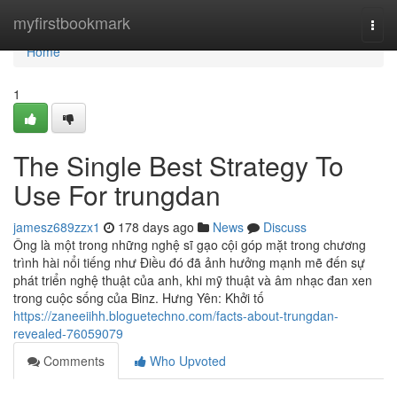
Home
myfirstbookmark
Togg
navi
Home
1
The Single Best Strategy To
Use For trungdan
jamesz689zzx1
178 days ago
News
Discuss
Ông là một trong những nghệ sĩ gạo cội góp mặt trong chương
trình hài nổi tiếng như Điều đó đã ảnh hưởng mạnh mẽ đến sự
phát triển nghệ thuật của anh, khi mỹ thuật và âm nhạc đan xen
trong cuộc sống của Binz. Hưng Yên: Khởi tố
https://zaneeiihh.bloguetechno.com/facts-about-trungdan-
revealed-76059079
Comments
Who Upvoted