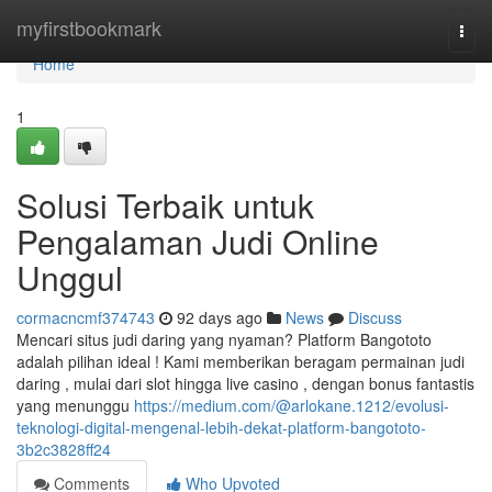
Home
myfirstbookmark
Togg
navi
Home
1
Solusi Terbaik untuk
Pengalaman Judi Online
Unggul
cormacncmf374743
92 days ago
News
Discuss
Mencari situs judi daring yang nyaman? Platform Bangototo
adalah pilihan ideal ! Kami memberikan beragam permainan judi
daring , mulai dari slot hingga live casino , dengan bonus fantastis
yang menunggu
https://medium.com/@arlokane.1212/evolusi-
teknologi-digital-mengenal-lebih-dekat-platform-bangototo-
3b2c3828ff24
Comments
Who Upvoted