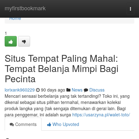
Home
myfirstbookmark
Togg
navi
Home
1
Situs Tempat Paling Mahal:
Tempat Belanja Mimpi Bagi
Pecinta
lorixank960229
90 days ago
News
Discuss
Mencari sensasi berbelanja yang tak tertandingi? Toko ini, yang
dikenal sebagai situs pilihan termahal, menawarkan koleksi
produk langka yang {tak sengaja ditemukan di gerai lain. Bagi
para penggemar, ini adalah surga
https://usarzyna.pl/walet-toto/
Comments
Who Upvoted