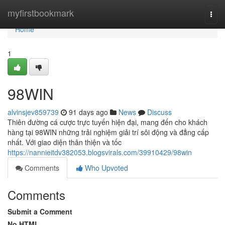
Home
myfirstbookmark
Togg
navi
Home
1
98WIN
alvinsjev859739
91 days ago
News
Discuss
Thiên đường cá cược trực tuyến hiện đại, mang đến cho khách
hàng tại 98WIN những trải nghiệm giải trí sôi động và đẳng cấp
nhất. Với giao diện thân thiện và tốc
https://nannieitdv382053.blogsvirals.com/39910429/98win
Comments
Who Upvoted
Comments
Submit a Comment
No HTML