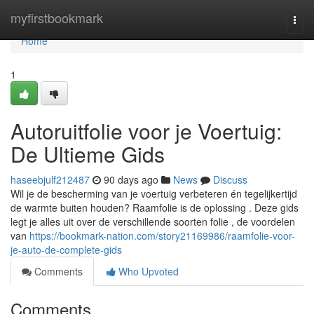
Home
myfirstbookmark
Togg
navi
Home
1
Autoruitfolie voor je Voertuig:
De Ultieme Gids
haseebjulf212487
90 days ago
News
Discuss
Wil je de bescherming van je voertuig verbeteren én tegelijkertijd
de warmte buiten houden? Raamfolie is de oplossing . Deze gids
legt je alles uit over de verschillende soorten folie , de voordelen
van
https://bookmark-nation.com/story21169986/raamfolie-voor-
je-auto-de-complete-gids
Comments
Who Upvoted
Comments