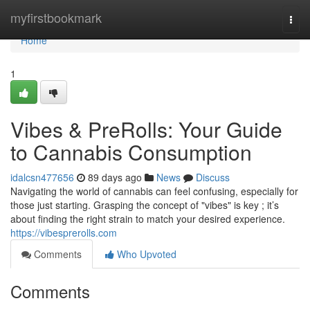
Home
myfirstbookmark
Togg
navi
Home
1
Vibes & PreRolls: Your Guide
to Cannabis Consumption
idalcsn477656
89 days ago
News
Discuss
Navigating the world of cannabis can feel confusing, especially for
those just starting. Grasping the concept of "vibes" is key ; it’s
about finding the right strain to match your desired experience.
https://vibesprerolls.com
Comments
Who Upvoted
Comments