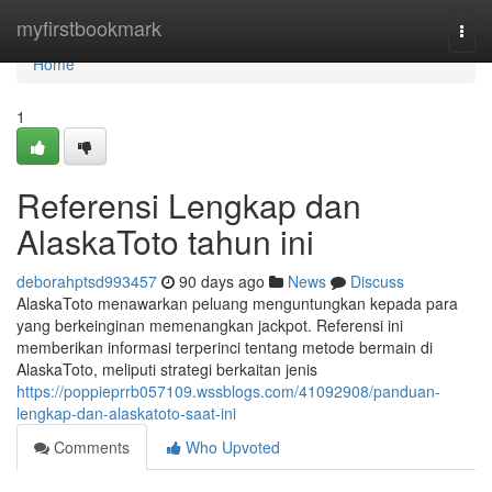
Home
myfirstbookmark
Togg
navi
Home
1
Referensi Lengkap dan
AlaskaToto tahun ini
deborahptsd993457
90 days ago
News
Discuss
AlaskaToto menawarkan peluang menguntungkan kepada para
yang berkeinginan memenangkan jackpot. Referensi ini
memberikan informasi terperinci tentang metode bermain di
AlaskaToto, meliputi strategi berkaitan jenis
https://poppieprrb057109.wssblogs.com/41092908/panduan-
lengkap-dan-alaskatoto-saat-ini
Comments
Who Upvoted