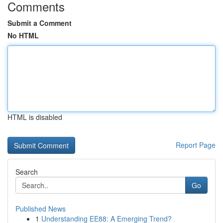
Comments
Submit a Comment
No HTML
HTML is disabled
Report Page
Search
Go
Published News
1
Understanding EE88: A Emerging Trend?