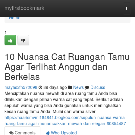
Home
myfirstbookmark
Togg
navi
Home
1
10 Nuansa Cat Ruangan Tamu
Agar Terlihat Anggun dan
Berkelas
mayasxfn572098
89 days ago
News
Discuss
Menciptakan nuansa mewah di area ruang tamu Anda bisa
dilakukan dengan pilihan warna cat yang tepat. Berikut adalah
sepuluh warna yang bisa Anda gunakan untuk meningkatkan
kesan ruang tamu Anda. Mulai dari warna silver
https://haarismvml184841.blogkoo.com/sepuluh-nuansa-warna-
ruang-tamu-agar-menampakkan-mewah-dan-elegan-60854487
Comments
Who Upvoted