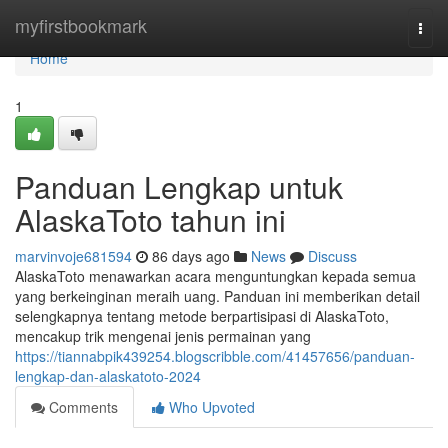
Home
myfirstbookmark
Togg
navi
Home
1
Panduan Lengkap untuk
AlaskaToto tahun ini
marvinvoje681594
86 days ago
News
Discuss
AlaskaToto menawarkan acara menguntungkan kepada semua
yang berkeinginan meraih uang. Panduan ini memberikan detail
selengkapnya tentang metode berpartisipasi di AlaskaToto,
mencakup trik mengenai jenis permainan yang
https://tiannabpik439254.blogscribble.com/41457656/panduan-
lengkap-dan-alaskatoto-2024
Comments
Who Upvoted