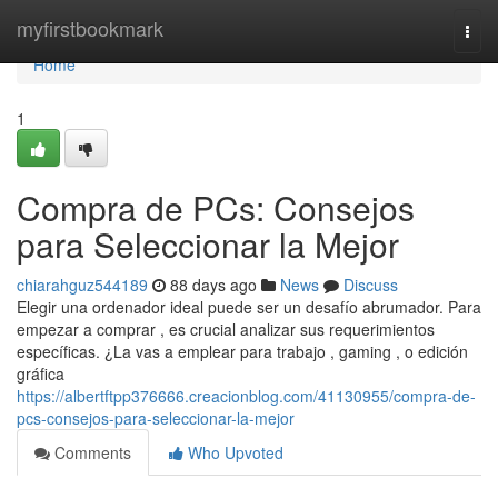
Home
myfirstbookmark
Togg
navi
Home
1
Compra de PCs: Consejos
para Seleccionar la Mejor
chiarahguz544189
88 days ago
News
Discuss
Elegir una ordenador ideal puede ser un desafío abrumador. Para
empezar a comprar , es crucial analizar sus requerimientos
específicas. ¿La vas a emplear para trabajo , gaming , o edición
gráfica
https://albertftpp376666.creacionblog.com/41130955/compra-de-
pcs-consejos-para-seleccionar-la-mejor
Comments
Who Upvoted