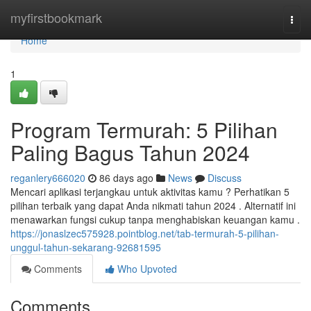
Home
myfirstbookmark
Togg
navi
Home
1
Program Termurah: 5 Pilihan
Paling Bagus Tahun 2024
reganlery666020
86 days ago
News
Discuss
Mencari aplikasi terjangkau untuk aktivitas kamu ? Perhatikan 5
pilihan terbaik yang dapat Anda nikmati tahun 2024 . Alternatif ini
menawarkan fungsi cukup tanpa menghabiskan keuangan kamu .
https://jonaslzec575928.pointblog.net/tab-termurah-5-pilihan-
unggul-tahun-sekarang-92681595
Comments
Who Upvoted
Comments