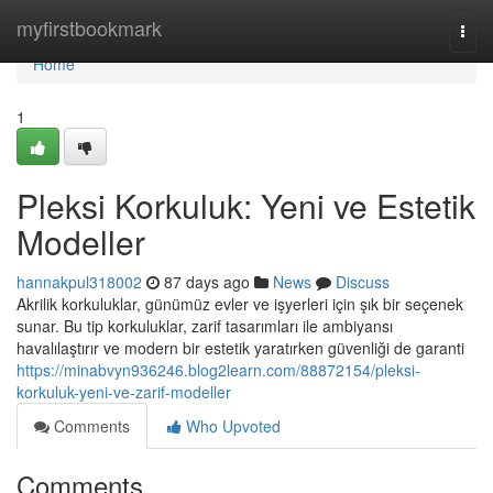
Home
myfirstbookmark
Togg
navi
Home
1
Pleksi Korkuluk: Yeni ve Estetik
Modeller
hannakpul318002
87 days ago
News
Discuss
Akrilik korkuluklar, günümüz evler ve işyerleri için şık bir seçenek
sunar. Bu tip korkuluklar, zarif tasarımları ile ambiyansı
havalılaştırır ve modern bir estetik yaratırken güvenliği de garanti
https://minabvyn936246.blog2learn.com/88872154/pleksi-
korkuluk-yeni-ve-zarif-modeller
Comments
Who Upvoted
Comments