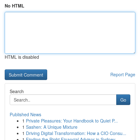
No HTML
HTML is disabled
Report Page
Search
Go
Published News
1
Private Pleasures: Your Handbook to Quiet P...
1
Sashen: A Unique Mixture
1
Driving Digital Transformation: How a CIO Consu...
1
Finding the Right Financial Advisor in Sydney