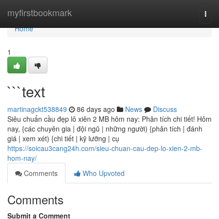
Home
myfirstbookmark
Togg
navi
Home
1
```text
martinagckt538849
86 days ago
News
Discuss
Siêu chuẩn cầu đẹp lô xiên 2 MB hôm nay: Phân tích chi tiết! Hôm
nay, {các chuyên gia | đội ngũ | những người) {phân tích | đánh
giá | xem xét) {chi tiết | kỹ lưỡng | cụ
https://soicau3cang24h.com/sieu-chuan-cau-dep-lo-xien-2-mb-
hom-nay/
Comments
Who Upvoted
Comments
Submit a Comment