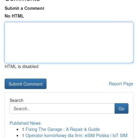
Submit a Comment
No HTML
HTML is disabled
Report Page
Search
Go
Published News
1
Fixing The Garage : A Repair & Guide
1
Operator komórkowy dla firm: eSIM Polska i IoT SIM