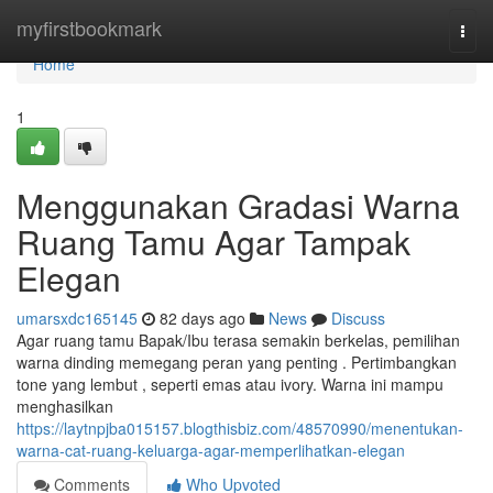
Home
myfirstbookmark
Togg
navi
Home
1
Menggunakan Gradasi Warna
Ruang Tamu Agar Tampak
Elegan
umarsxdc165145
82 days ago
News
Discuss
Agar ruang tamu Bapak/Ibu terasa semakin berkelas, pemilihan
warna dinding memegang peran yang penting . Pertimbangkan
tone yang lembut , seperti emas atau ivory. Warna ini mampu
menghasilkan
https://laytnpjba015157.blogthisbiz.com/48570990/menentukan-
warna-cat-ruang-keluarga-agar-memperlihatkan-elegan
Comments
Who Upvoted