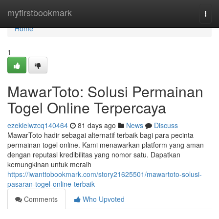
Home
myfirstbookmark
Togg
navi
Home
1
MawarToto: Solusi Permainan
Togel Online Terpercaya
ezekielwzcq140464
81 days ago
News
Discuss
MawarToto hadir sebagai alternatif terbaik bagi para pecinta
permainan togel online. Kami menawarkan platform yang aman
dengan reputasi kredibilitas yang nomor satu. Dapatkan
kemungkinan untuk meraih
https://iwanttobookmark.com/story21625501/mawartoto-solusi-
pasaran-togel-online-terbaik
Comments
Who Upvoted