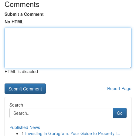
Comments
Submit a Comment
No HTML
HTML is disabled
Report Page
Search
Go
Published News
1
Investing in Gurugram: Your Guide to Property i...