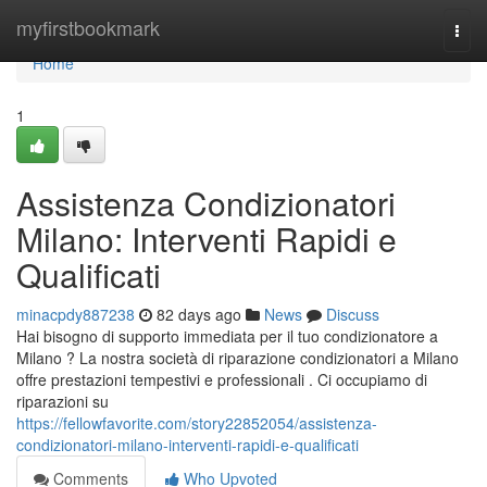
Home
myfirstbookmark
Togg
navi
Home
1
Assistenza Condizionatori
Milano: Interventi Rapidi e
Qualificati
minacpdy887238
82 days ago
News
Discuss
Hai bisogno di supporto immediata per il tuo condizionatore a
Milano ? La nostra società di riparazione condizionatori a Milano
offre prestazioni tempestivi e professionali . Ci occupiamo di
riparazioni su
https://fellowfavorite.com/story22852054/assistenza-
condizionatori-milano-interventi-rapidi-e-qualificati
Comments
Who Upvoted