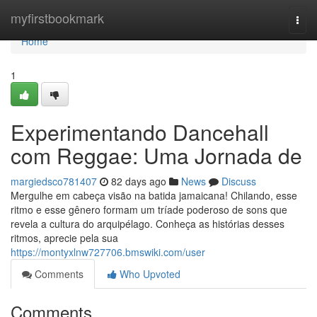
Home
myfirstbookmark
Togg
navi
Home
1
Experimentando Dancehall
com Reggae: Uma Jornada de
margiedsco781407
82 days ago
News
Discuss
Mergulhe em cabeça visão na batida jamaicana! Chilando, esse
ritmo e esse gênero formam um tríade poderoso de sons que
revela a cultura do arquipélago. Conheça as histórias desses
ritmos, aprecie pela sua
https://montyxlnw727706.bmswiki.com/user
Comments
Who Upvoted
Comments