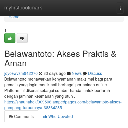
Home
myfirstbookmark
Togg
navi
Home
1
Belawantoto: Akses Praktis &
Aman
joycewvzm942270
83 days ago
News
Discuss
Belawantoto menawarkan kenyamanan maksimal bagi para
pemain yang ingin menikmati berbagai permainan online .
Platform ini dikenal sebagai sumber handal untuk bertaruh
dengan jaminan keamanan yang utuh .
https://shaunahokf969508.ampedpages.com/belawantoto-akses-
gampang-terpercaya-68364285
Comments
Who Upvoted