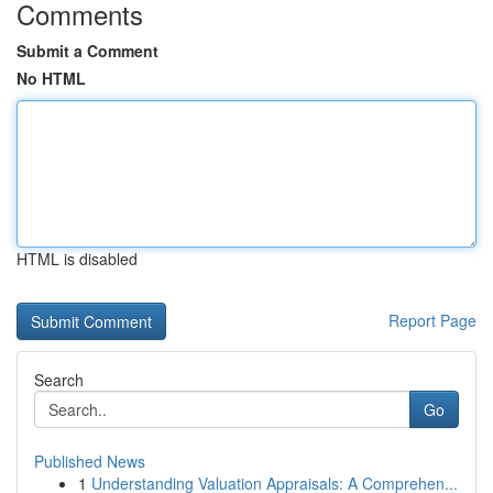
Comments
Submit a Comment
No HTML
HTML is disabled
Report Page
Search
Go
Published News
1
Understanding Valuation Appraisals: A Comprehen...