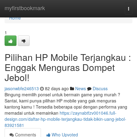
Home
myfirstbookmark
Togg
navi
Home
1
Pilihan HP Mobile Terjangkau :
Enggak Menguras Dompet
Jebol!
jasonwbfe246513
82 days ago
News
Discuss
Bingung memilih ponsel untuk bermain game yang murah ?
Santai, kami punya pilihan HP mobile yang gak menguras
kantong kamu ! Tersedia beberapa opsi dengan performa yang
memadai untuk memainkan
https://zaynabtfzv001046.full-
design.com/daftar-hp-mobile-terjangkau-tidak-bikin-uang-jebol-
83921581
Comments
Who Upvoted