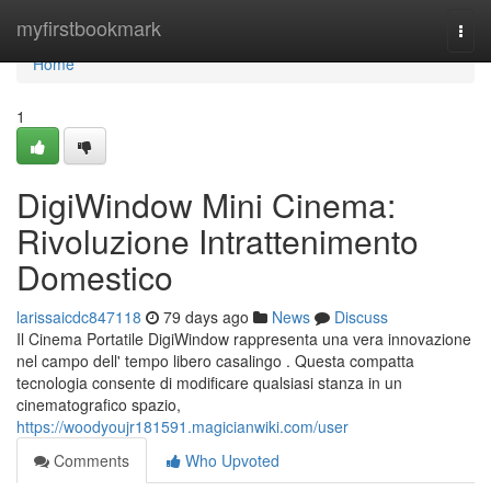
Home
myfirstbookmark
Togg
navi
Home
1
DigiWindow Mini Cinema:
Rivoluzione Intrattenimento
Domestico
larissaicdc847118
79 days ago
News
Discuss
Il Cinema Portatile DigiWindow rappresenta una vera innovazione
nel campo dell' tempo libero casalingo . Questa compatta
tecnologia consente di modificare qualsiasi stanza in un
cinematografico spazio,
https://woodyoujr181591.magicianwiki.com/user
Comments
Who Upvoted