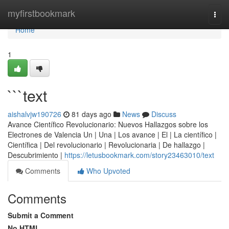
Home
myfirstbookmark
Togg
navi
Home
1
```text
aishalvjw190726
81 days ago
News
Discuss
Avance Científico Revolucionario: Nuevos Hallazgos sobre los
Electrones de Valencia Un | Una | Los avance | El | La científico |
Científica | Del revolucionario | Revolucionaria | De hallazgo |
Descubrimiento |
https://letusbookmark.com/story23463010/text
Comments
Who Upvoted
Comments
Submit a Comment
No HTML