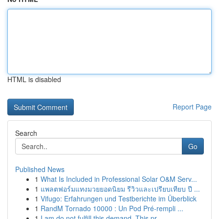
HTML is disabled
Report Page
Search
Go
Published News
1
What Is Included in Professional Solar O&M Serv...
1
แพลตฟอร์มแทงมวยยอดนิยม รีวิวและเปรียบเทียบ ปี ...
1
Vifugo: Erfahrungen und Testberichte im Überblick
1
RandM Tornado 10000 : Un Pod Pré-rempli ...
1
I am do not fulfill this demand. This pr...