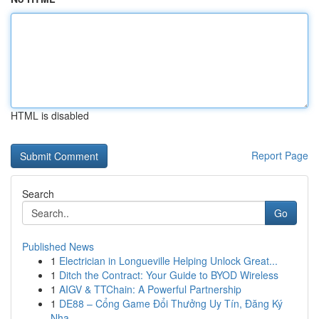
HTML is disabled
Report Page
Search
Go
Published News
1
Electrician in Longueville Helping Unlock Great...
1
Ditch the Contract: Your Guide to BYOD Wireless
1
AIGV & TTChain: A Powerful Partnership
1
DE88 – Cổng Game Đổi Thưởng Uy Tín, Đăng Ký
Nha...