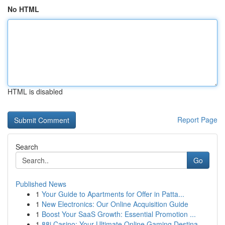
No HTML
HTML is disabled
Report Page
Search
Go
Published News
1
Your Guide to Apartments for Offer in Patta...
1
New Electronics: Our Online Acquisition Guide
1
Boost Your SaaS Growth: Essential Promotion ...
1
88i Casino: Your Ultimate Online Gaming Destina...