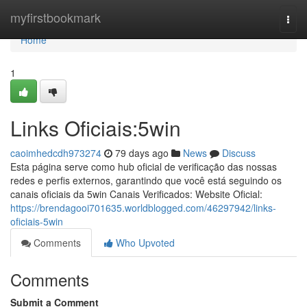
Home
myfirstbookmark
Togg
navi
Home
1
Links Oficiais:5win
caoimhedcdh973274
79 days ago
News
Discuss
Esta página serve como hub oficial de verificação das nossas
redes e perfis externos, garantindo que você está seguindo os
canais oficiais da 5win Canais Verificados: Website Oficial:
https://brendagooi701635.worldblogged.com/46297942/links-
oficiais-5win
Comments
Who Upvoted
Comments
Submit a Comment