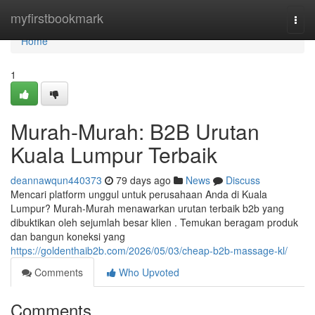
Home
myfirstbookmark
Togg
navi
Home
1
Murah-Murah: B2B Urutan
Kuala Lumpur Terbaik
deannawqun440373
79 days ago
News
Discuss
Mencari platform unggul untuk perusahaan Anda di Kuala
Lumpur? Murah-Murah menawarkan urutan terbaik b2b yang
dibuktikan oleh sejumlah besar klien . Temukan beragam produk
dan bangun koneksi yang
https://goldenthaib2b.com/2026/05/03/cheap-b2b-massage-kl/
Comments
Who Upvoted
Comments