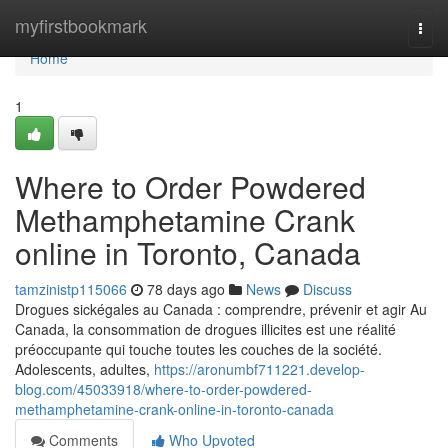
Home
myfirstbookmark
Togg
navi
Home
1
Where to Order Powdered
Methamphetamine Crank
online in Toronto, Canada
tamzinistp115066
78 days ago
News
Discuss
Drogues sickégales au Canada : comprendre, prévenir et agir Au
Canada, la consommation de drogues illicites est une réalité
préoccupante qui touche toutes les couches de la société.
Adolescents, adultes,
https://aronumbf711221.develop-
blog.com/45033918/where-to-order-powdered-
methamphetamine-crank-online-in-toronto-canada
Comments
Who Upvoted