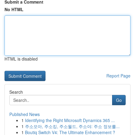
Submit a Comment
No HTML
HTML is disabled
Report Page
Search
Go
Published News
1
Identifying the Right Microsoft Dynamics 365 ...
1
주소모아, 주소킹, 주소월드, 주소야: 주소 정보를...
1
Boutiq Switch V4: The Ultimate Enhancement ?