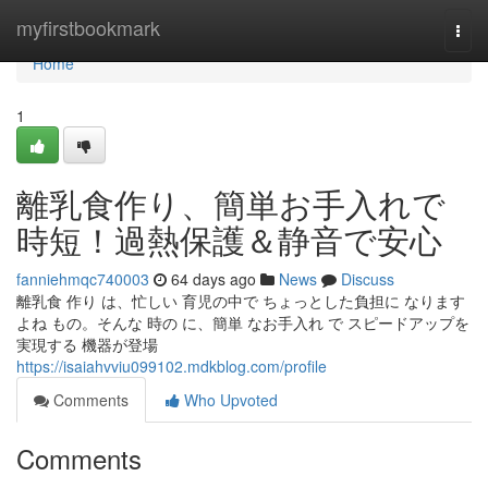
Home
myfirstbookmark
Togg
navi
Home
1
離乳食作り、簡単お手入れで
時短！過熱保護＆静音で安心
fanniehmqc740003
64 days ago
News
Discuss
離乳食 作り は、忙しい 育児の中で ちょっとした負担に なります
よね もの。そんな 時の に、簡単 なお手入れ で スピードアップを
実現する 機器が登場
https://isaiahvviu099102.mdkblog.com/profile
Comments
Who Upvoted
Comments