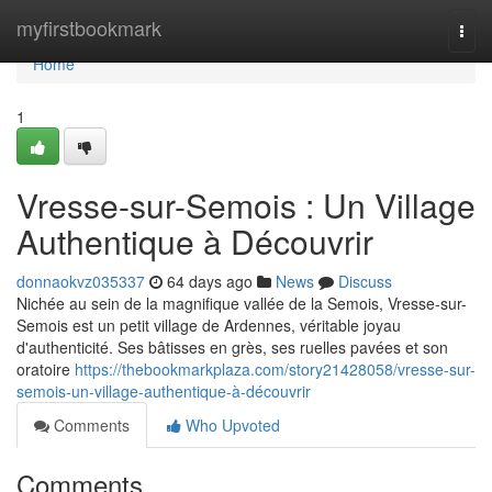
Home
myfirstbookmark
Togg
navi
Home
1
Vresse-sur-Semois : Un Village
Authentique à Découvrir
donnaokvz035337
64 days ago
News
Discuss
Nichée au sein de la magnifique vallée de la Semois, Vresse-sur-
Semois est un petit village de Ardennes, véritable joyau
d'authenticité. Ses bâtisses en grès, ses ruelles pavées et son
oratoire
https://thebookmarkplaza.com/story21428058/vresse-sur-
semois-un-village-authentique-à-découvrir
Comments
Who Upvoted
Comments