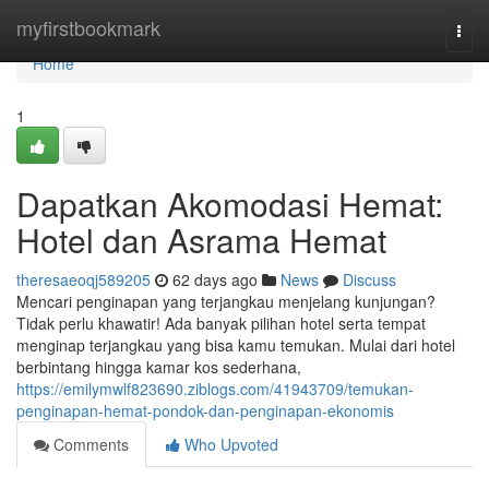
Home
myfirstbookmark
Togg
navi
Home
1
Dapatkan Akomodasi Hemat:
Hotel dan Asrama Hemat
theresaeoqj589205
62 days ago
News
Discuss
Mencari penginapan yang terjangkau menjelang kunjungan?
Tidak perlu khawatir! Ada banyak pilihan hotel serta tempat
menginap terjangkau yang bisa kamu temukan. Mulai dari hotel
berbintang hingga kamar kos sederhana,
https://emilymwlf823690.ziblogs.com/41943709/temukan-
penginapan-hemat-pondok-dan-penginapan-ekonomis
Comments
Who Upvoted