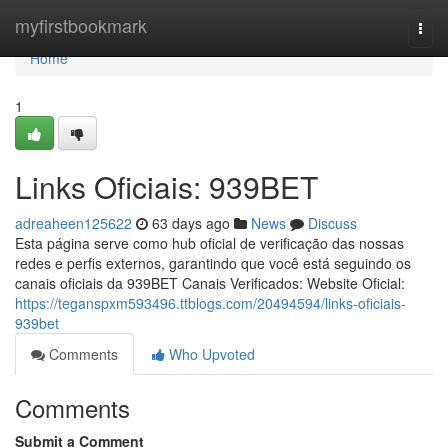
Home
myfirstbookmark
Togg
navi
Home
1
Links Oficiais: 939BET
adreaheen125622
63 days ago
News
Discuss
Esta página serve como hub oficial de verificação das nossas
redes e perfis externos, garantindo que você está seguindo os
canais oficiais da 939BET Canais Verificados: Website Oficial:
https://teganspxm593496.ttblogs.com/20494594/links-oficiais-
939bet
Comments
Who Upvoted
Comments
Submit a Comment