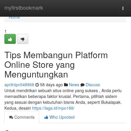
Home
myfirstbookmark
Togg
navi
Home
1
Tips Membangun Platform
Online Store yang
Menguntungkan
aprilntpc548968
58 days ago
News
Discuss
Untuk mendirikan sebuah situs online yang sukses , Anda perlu
memastikan beberapa faktor krusial. Pertama, pilihlah sistem
yang sesuai dengan kebutuhan bisnis Anda, seperti Bukalapak.
Kedua, desain
https://laga.id/mpo188/
Comments
Who Upvoted