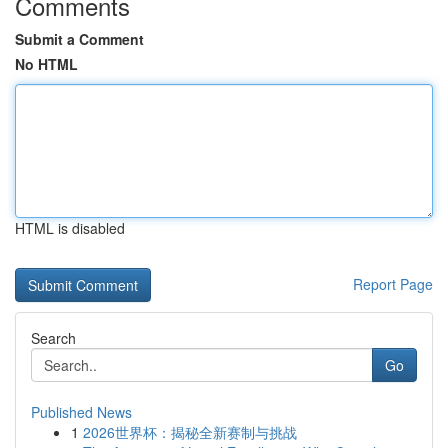
Comments
Submit a Comment
No HTML
HTML is disabled
Report Page
Search
Go
Published News
1
2026世界杯：揭秘全新赛制与挑战