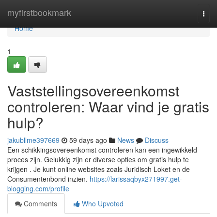
Home
myfirstbookmark
Togg
navi
Home
1
Vaststellingsovereenkomst
controleren: Waar vind je gratis
hulp?
jakubllme397669
59 days ago
News
Discuss
Een schikkingsovereenkomst controleren kan een ingewikkeld
proces zijn. Gelukkig zijn er diverse opties om gratis hulp te
krijgen . Je kunt online websites zoals Juridisch Loket en de
Consumentenbond inzien.
https://larissaqbyx271997.get-
blogging.com/profile
Comments
Who Upvoted