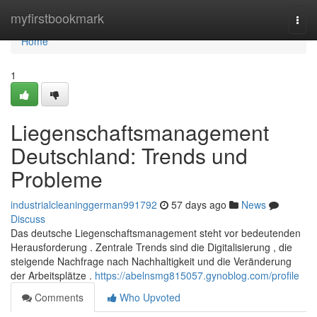
Home
myfirstbookmark
Togg
navi
Home
1
Liegenschaftsmanagement
Deutschland: Trends und
Probleme
industrialcleaninggerman991792
57 days ago
News
Discuss
Das deutsche Liegenschaftsmanagement steht vor bedeutenden
Herausforderung . Zentrale Trends sind die Digitalisierung , die
steigende Nachfrage nach Nachhaltigkeit und die Veränderung
der Arbeitsplätze .
https://abelnsmg815057.gynoblog.com/profile
Comments
Who Upvoted