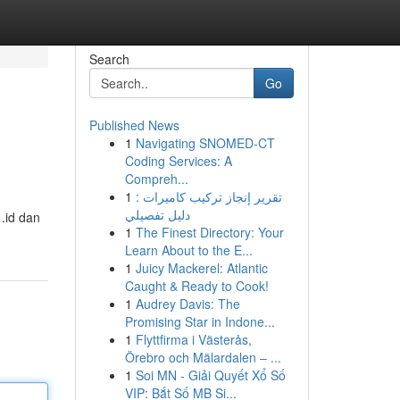
Search
Go
Published News
1
Navigating SNOMED-CT
Coding Services: A
Compreh...
1
تقرير إنجاز تركيب كاميرات :
دليل تفصيلي
 .id dan
1
The Finest Directory: Your
Learn About to the E...
1
Juicy Mackerel: Atlantic
Caught & Ready to Cook!
1
Audrey Davis: The
Promising Star in Indone...
1
Flyttfirma i Västerås,
Örebro och Mälardalen – ...
1
Soi MN - Giải Quyết Xổ Số
VIP: Bắt Số MB Si...