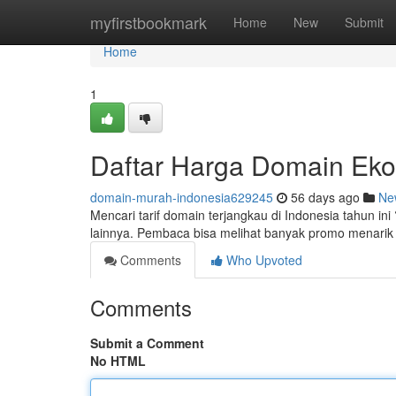
Home
myfirstbookmark
Home
New
Submit
Home
1
Daftar Harga Domain Ekon
domain-murah-indonesia629245
56 days ago
Ne
Mencari tarif domain terjangkau di Indonesia tahun ini
lainnya. Pembaca bisa melihat banyak promo menarik
Comments
Who Upvoted
Comments
Submit a Comment
No HTML