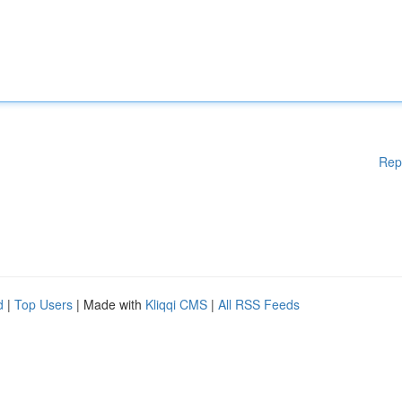
Rep
d
|
Top Users
| Made with
Kliqqi CMS
|
All RSS Feeds