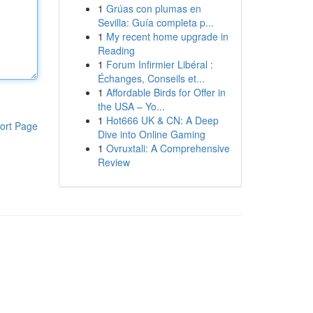
1
Grúas con plumas en
Sevilla: Guía completa p...
1
My recent home upgrade in
Reading
1
Forum Infirmier Libéral :
Échanges, Conseils et...
1
Affordable Birds for Offer in
the USA – Yo...
1
Hot666 UK & CN: A Deep
ort Page
Dive into Online Gaming
1
Ovruxtali: A Comprehensive
Review